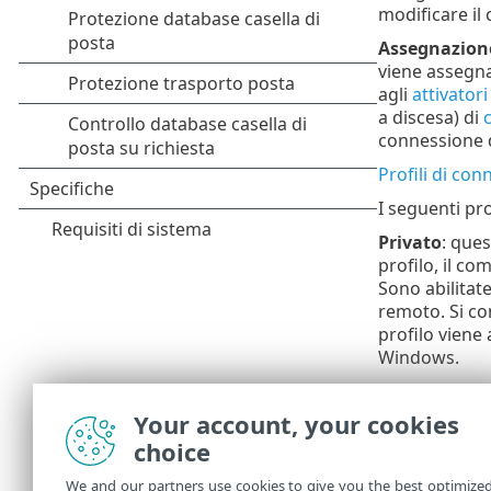
modificare il
Assegnazione
viene assegn
agli
attivatori
a discesa) di
connessione d
Profili di con
I seguenti pr
Privato
: ques
profilo, il com
Sono abilitat
remoto. Si co
profilo viene
Windows.
Pubblico
: qu
impostazione, 
Your account, your cookies
risorse è disa
choice
pubblico. Que
private in Wi
We and our partners use cookies to give you the best optimize