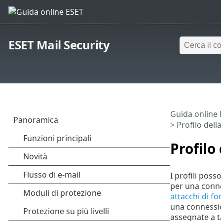
ESET Mail Security
Guida online
> Profilo dell
Profilo
I profili poss
per una conne
attacchi di fo
una connession
assegnate a ta