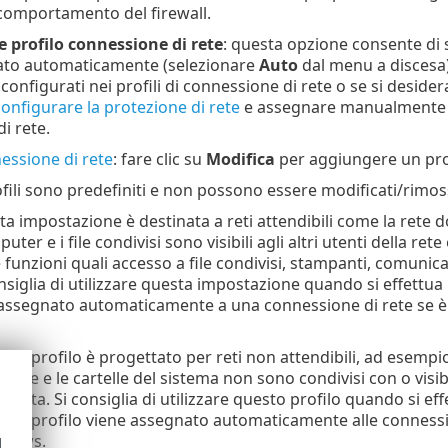
 comportamento del firewall.
 profilo connessione di rete
: questa opzione consente di s
ato automaticamente (selezionare
Auto
dal menu a discesa)
configurati nei profili di connessione di rete o se si deside
configurare la protezione di rete
e assegnare manualmente un
i rete.
nessione di rete
: fare clic su
Modifica
per aggiungere un pro
ofili sono predefiniti e non possono essere modificati/rimoss
ta impostazione è destinata a reti attendibili come la rete 
puter e i file condivisi sono visibili agli altri utenti della rete
e funzioni quali accesso a file condivisi, stampanti, comunic
nsiglia di utilizzare questa impostazione quando si effettua
 assegnato automaticamente a una connessione di rete se è 
esto profilo è progettato per reti non attendibili, ad esemp
i file e le cartelle del sistema non sono condivisi con o visibil
ttivata. Si consiglia di utilizzare questo profilo quando si ef
sto profilo viene assegnato automaticamente alle connessio
ndows.
d