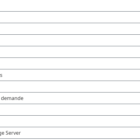
es
la demande
ge Server