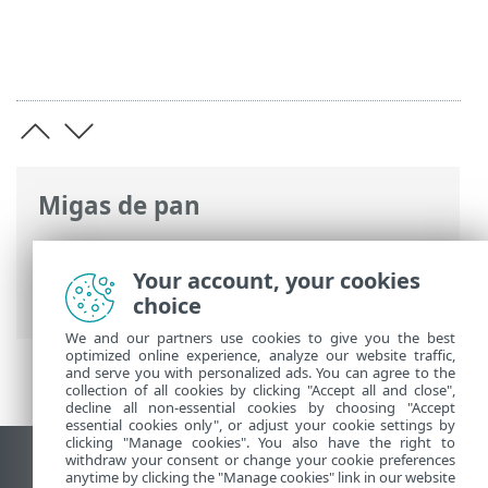
Migas de pan
Ayuda en línea de ESET
>
ESET Mail
Security
>
Uso de ESET Mail Security
>
Your account, your cookies
Herramientas
> Shell de ESET
choice
We and our partners use cookies to give you the best
optimized online experience, analyze our website traffic,
and serve you with personalized ads. You can agree to the
collection of all cookies by clicking "Accept all and close",
decline all non-essential cookies by choosing "Accept
essential cookies only", or adjust your cookie settings by
clicking "Manage cookies". You also have the right to
withdraw your consent or change your cookie preferences
Ver sitio del escritorio
anytime by clicking the "Manage cookies" link in our website