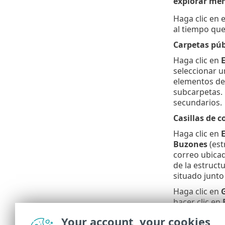
explorar men
Haga clic en 
al tiempo que
Carpetas púb
Haga clic en
E
seleccionar u
elementos de 
subcarpetas. D
secundarios.
Casillas de c
Haga clic en
E
Buzones
(est
correo ubicad
de la estructu
situado junto
Haga clic en
hacer clic en
una ventana e
Your account, your cookies
correo.