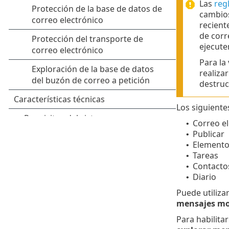
Las
reg
cambios
recient
de corr
ejecute
Para la
realiza
destruc
Los siguiente
Correo el
•
Publicar
•
Elementos
•
Tareas
•
Contacto
•
Diario
•
Puede utiliza
mensajes mo
Para habilitar