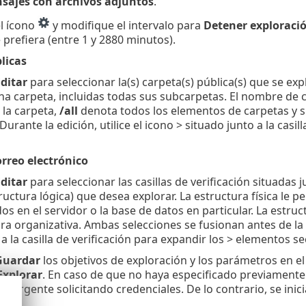
sajes con archivos adjuntos
.
el ícono
y modifique el intervalo para
Detener exploració
 prefiera (entre 1 y 2880 minutos).
licas
ditar
para seleccionar la(s) carpeta(s) pública(s) que se e
na carpeta, incluidas todas sus subcarpetas. El nombre de
la carpeta,
/all
denota todos los elementos de carpetas y 
urante la edición, utilice el icono > situado junto a la casi
orreo electrónico
ditar
para seleccionar las casillas de verificación situadas j
ructura lógica) que desea explorar. La estructura física le 
os en el servidor o la base de datos en particular. La estr
ra organizativa. Ambas selecciones se fusionan antes de la e
 a la casilla de verificación para expandir los > elementos s
Guardar
los objetivos de exploración y los parámetros en el
Explorar
. En caso de que no haya especificado previamente
mergente solicitando credenciales. De lo contrario, se inic