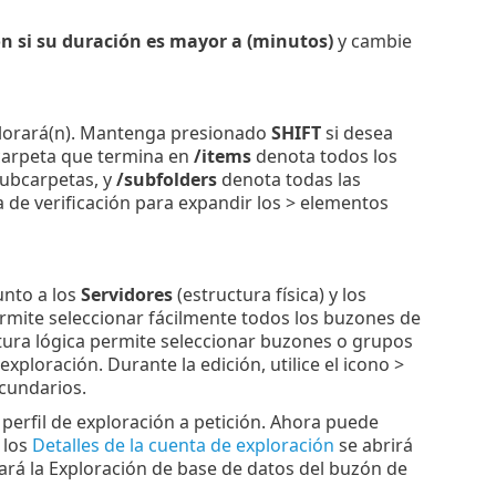
n si su duración es mayor a (minutos)
y cambie
xplorará(n). Mantenga presionado
SHIFT
si desea
 carpeta que termina en
/items
denota todos los
subcarpetas, y
/subfolders
denota todas las
lla de verificación para expandir los > elementos
unto a los
Servidores
(estructura física) y los
permite seleccionar fácilmente todos los buzones de
uctura lógica permite seleccionar buzones o grupos
xploración. Durante la edición, utilice el icono >
ecundarios.
 perfil de exploración a petición. Ahora puede
 los
Detalles de la cuenta de exploración
se abrirá
iará la Exploración de base de datos del buzón de