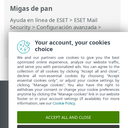
Migas de pan
Ayuda en línea de ESET
>
ESET Mail
Security
>
Configuración avanzada
>
Protección del transporte de correo
electrónico
>
Reglas
>
Asistente de
Your account, your cookies
reglas
> Condición de regla
choice
We and our partners use cookies to give you the best
optimized online experience, analyze our website traffic,
and serve you with personalized ads. You can agree to the
collection of all cookies by clicking "Accept all and close",
decline all non-essential cookies by choosing "Accept
essential cookies only", or adjust your cookie settings by
clicking "Manage cookies". You also have the right to
withdraw your consent or change your cookie preferences
Ver sitio del escritorio
anytime by clicking the "Manage cookies" link in our website
footer or in your account settings (if available). For more
End of Life
information, see our
Cookie Policy
.
Base de conocimiento de ESET
Foro de ESET
ACCEPT ALL AND CLOSE
ESET Status Portal