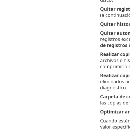
disco.
Quitar regi
(a continuaci
Quitar histor
Quitar autom
registros exc
de registros
Realizar cop
archivos e hi
comprimirlo e
Realizar copi
eliminados au
diagnóstico.
Carpeta de c
las copias de
Optimizar ar
Cuando estén 
valor especif