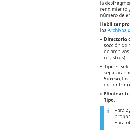
la desfragmen
rendimiento y
número de ent
Habilitar pro
los
Archivos d
Directorio 
•
sección de 
de archivos
registros).
Tipo
: si se
•
separarán m
Suceso
, lo
de control) 
Eliminar to
•
Tipo
.
Para a
propor
Para o