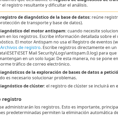
 el registro resultante y dificultar el análisis.
registro de diagnóstico de la base de datos
: reúne regis
protección de transporte y base de datos).
diagnóstico del motor antispam
: cuando necesite solucio
m en los registros. Escribe información detallada sobre el
nóstico. El motor Antispam no usa el Registro de eventos (wa
e
Archivos de registro
. Escribe registros directamente en un
a\ESET\ESET Mail Security\Logs\antispam.0.log) para que 
antengan en un solo lugar. De esta manera, no se pone en
orme tráfico de correo electrónico.
iagnósticos de la exploración de bases de datos a petici
do es necesario solucionar problemas.
iagnóstico de clúster
: el registro de clúster se incluirá en
 registro
e administrarán los registros. Esto es importante, principalm
es predeterminadas permiten la eliminación automática de 