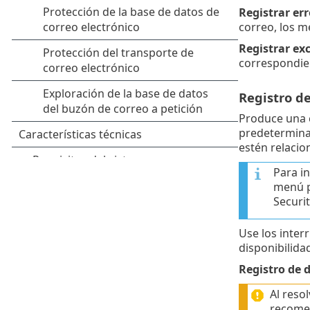
Registrar err
correo, los m
Registrar ex
correspondien
Registro d
Produce una c
predetermina
estén relacio
Para in
menú p
Securit
Use los inter
disponibilida
Registro de d
Al reso
recome