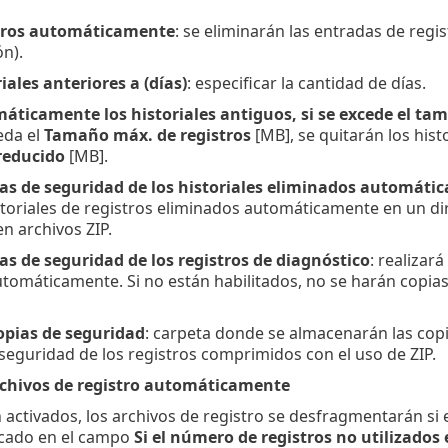
stros automáticamente
: se eliminarán las entradas de regi
ón).
iales anteriores a (días)
: especificar la cantidad de días.
áticamente los historiales antiguos, si se excede el tam
eda el
Tamaño máx. de registros
[MB], se quitarán los his
 reducido
[MB].
ias de seguridad de los historiales eliminados automáti
storiales de registros eliminados automáticamente en un dir
n archivos ZIP.
as de seguridad de los registros de diagnóstico
: realizar
tomáticamente. Si no están habilitados, no se harán copias 
opias de seguridad
: carpeta donde se almacenarán las copi
 seguridad de los registros comprimidos con el uso de ZIP.
chivos de registro automáticamente
activados, los archivos de registro se desfragmentarán si
icado en el campo
Si el número de registros no utilizados 