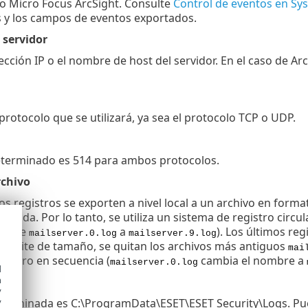
o Micro Focus ArcSight. Consulte
Control de eventos en Sy
 y los campos de eventos exportados.
 servidor
rección IP o el nombre de host del servidor. En el caso de A
 protocolo que se utilizará, ya sea el protocolo TCP o UDP.
determinado es 514 para ambos protocolos.
rchivo
os registros se exporten a nivel local a un archivo en for
imitada. Por lo tanto, se utiliza un sistema de registro circu
os (de
a
). Los últimos re
mailserver.0.log
mailserver.9.log
al límite de tamaño, se quitan los archivos más antiguos
mai
egistro en secuencia (
cambia el nombre a
mailserver.0.log
d
h
ivo
y
terminada es C:\ProgramData\ESET\ESET Security\Logs. Pued
y