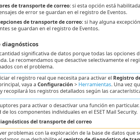
ores de transporte de correo
: si esta opción está habilita
ensajes de error se guardan en el registro de Eventos.
cepciones de transporte de correo
: si hay alguna excepción
tes se guardan en el registro de Eventos.
e diagnósticos
antidad significativa de datos porque todas las opciones d
da. Le recomendamos que desactive selectivamente el regis
nados con el problema.
iciar el registro real que necesita para activar el
Registro d
rincipal, vaya a
Configuración
>
Herramientas
. Una vez qu
y recopilará los registros detallados según las característi
ruptores para activar o desactivar una función en particula
d de los componentes individuales en el ESET Mail Security.
iagnósticos del transporte del correo
lver problemas con la exploración de la base de datos que s
ndamos que deshabilite el
registro de diagnóstico de tra