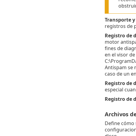
obstruir
Transporte y 
registros de 
Registro de 
motor antispa
fines de diag
en el visor d
C:\ProgramDat
Antispam se m
caso de un en
Registro de d
especial cuan
Registro de d
Archivos de
Define cómo s
configuracion