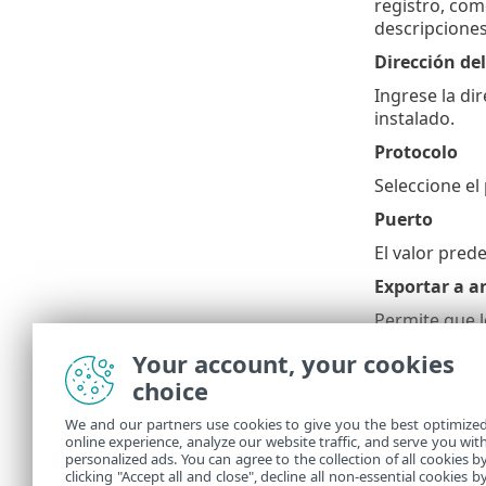
registro, com
descripciones
Dirección del
Ingrese la di
instalado.
Protocolo
Seleccione el
Puerto
El valor pre
Exportar a a
Permite que l
registros es l
Your account, your cookies
en los archiv
choice
que se llega 
archivos de r
We and our partners use cookies to give you the best optimize
online experience, analyze our website traffic, and serve you wit
Ruta al arch
personalized ads. You can agree to the collection of all cookies b
La ruta prede
clicking "Accept all and close", decline all non-essential cookies b