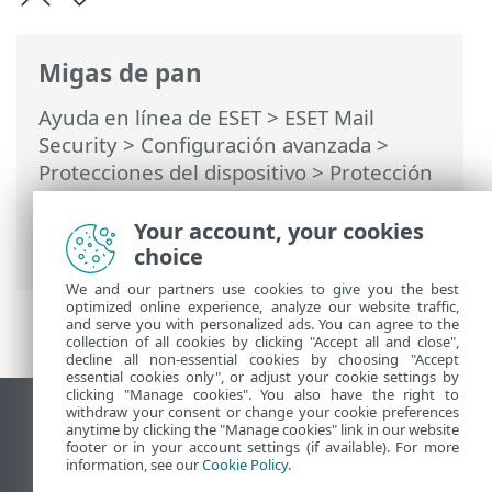
Migas de pan
Ayuda en línea de ESET
>
ESET Mail
Security
>
Configuración avanzada
>
Protecciones del dispositivo
>
Protección
del sistema de archivos en tiempo real
>
ThreatSense
> Extensiones de archivos
Your account, your cookies
que no se analizarán
choice
We and our partners use cookies to give you the best
optimized online experience, analyze our website traffic,
and serve you with personalized ads. You can agree to the
collection of all cookies by clicking "Accept all and close",
decline all non-essential cookies by choosing "Accept
essential cookies only", or adjust your cookie settings by
clicking "Manage cookies". You also have the right to
withdraw your consent or change your cookie preferences
Ver sitio del escritorio
anytime by clicking the "Manage cookies" link in our website
footer or in your account settings (if available). For more
End of Life
information, see our
Cookie Policy
.
Base de conocimiento de ESET