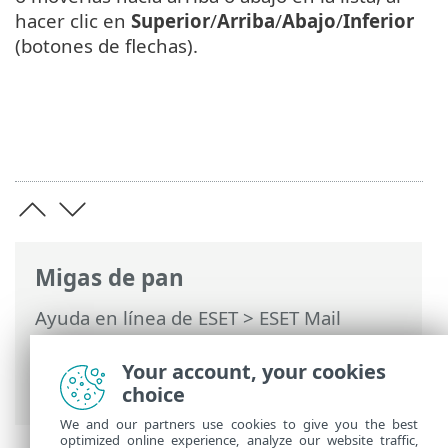
hacer clic en
Superior
/
Arriba
/
Abajo
/
Inferior
(botones de flechas).
Migas de pan
Ayuda en línea de ESET
>
ESET Mail
Security
>
Configuración avanzada
>
Protecciones del dispositivo
>
Control del
Your account, your cookies
dispositivo
> Reglas del dispositivo
choice
We and our partners use cookies to give you the best
optimized online experience, analyze our website traffic,