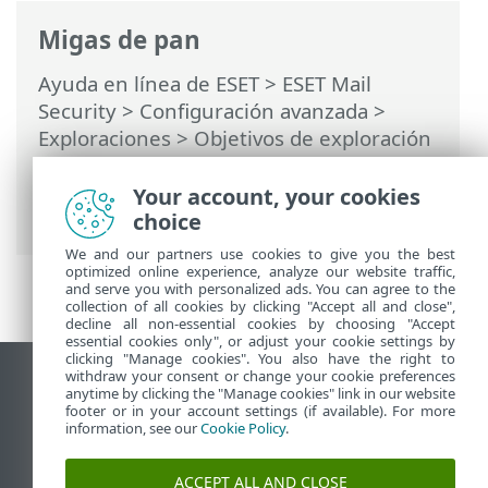
Migas de pan
Ayuda en línea de ESET
>
ESET Mail
Security
>
Configuración avanzada
>
Exploraciones
>
Objetivos de exploración
del servidor de la consola de
administración de ESET
> Modo de
Your account, your cookies
anulación
choice
We and our partners use cookies to give you the best
optimized online experience, analyze our website traffic,
and serve you with personalized ads. You can agree to the
collection of all cookies by clicking "Accept all and close",
decline all non-essential cookies by choosing "Accept
essential cookies only", or adjust your cookie settings by
clicking "Manage cookies". You also have the right to
withdraw your consent or change your cookie preferences
Ver sitio del escritorio
anytime by clicking the "Manage cookies" link in our website
footer or in your account settings (if available). For more
End of Life
information, see our
Cookie Policy
.
Base de conocimiento de ESET
Foro de ESET
ACCEPT ALL AND CLOSE