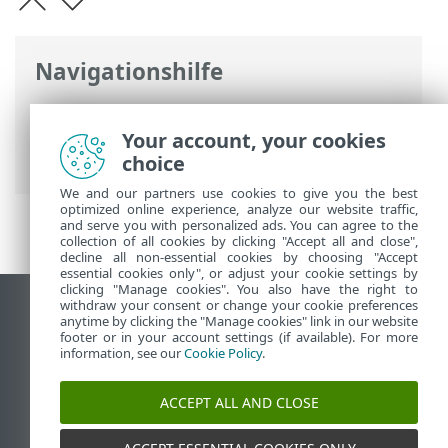
Navigationshilfe
ESET Online-Hilfe
>
ESET Mail Security
>
Arbeiten mit ESET Mail Security
>
Your account, your cookies
Assistent für Microsoft 365-Postfach-Scan
choice
We and our partners use cookies to give you the best
optimized online experience, analyze our website traffic,
and serve you with personalized ads. You can agree to the
collection of all cookies by clicking "Accept all and close",
decline all non-essential cookies by choosing "Accept
essential cookies only", or adjust your cookie settings by
clicking "Manage cookies". You also have the right to
withdraw your consent or change your cookie preferences
Desktop-Site anzeigen
anytime by clicking the "Manage cookies" link in our website
footer or in your account settings (if available). For more
End of Life
information, see our
Cookie Policy
.
ESET Knowledgebase
ESET-Forum
ACCEPT ALL AND CLOSE
ESET Status Portal
Regionaler Support