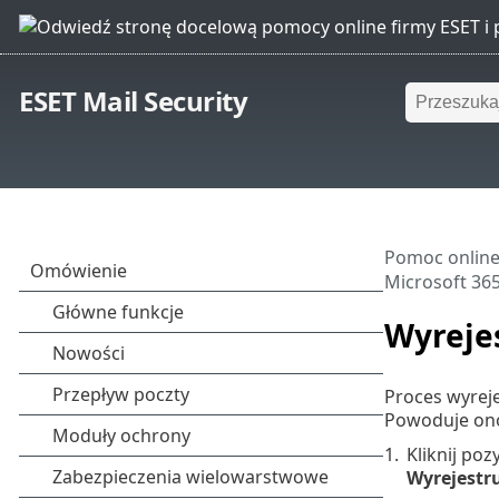
ESET Mail Security
Pomoc online
Microsoft 36
Wyrejes
Proces wyreje
Powoduje ono 
1.
Kliknij poz
Wyrejestr