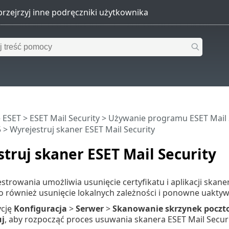
 ESET
>
ESET Mail Security
>
Używanie programu ESET Mail 
5
> Wyrejestruj skaner ESET Mail Security
truj skaner ESET Mail Security
strowania umożliwia usunięcie certyfikatu i aplikacji skane
również usunięcie lokalnych zależności i ponowne uaktywni
ycję
Konfiguracja
>
Serwer
>
Skanowanie skrzynek poczto
uj
, aby rozpocząć proces usuwania skanera ESET Mail Securi