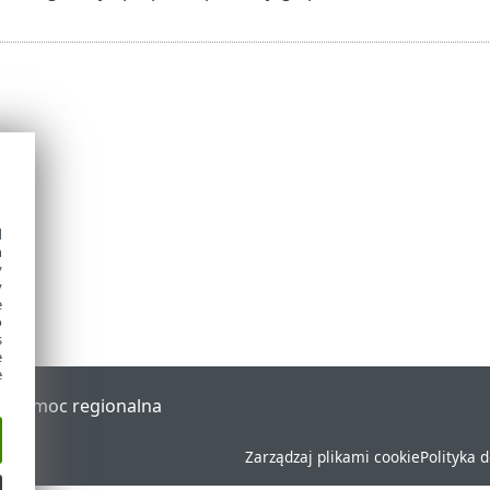
d
h
y
y
e
o
s
e
e
al
Pomoc regionalna
Zarządzaj plikami cookie
Polityka 