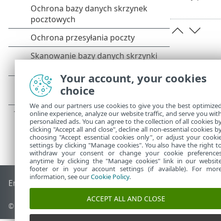
Your account, your cookies
choice
We and our partners use cookies to give you the best optimize
online experience, analyze our website traffic, and serve you wit
personalized ads. You can agree to the collection of all cookies b
clicking "Accept all and close", decline all non-essential cookies b
choosing "Accept essential cookies only", or adjust your cooki
settings by clicking "Manage cookies". You also have the right t
withdraw your consent or change your cookie preference
anytime by clicking the "Manage cookies" link in our websit
footer or in your account settings (if available). For mor
information, see our
Cookie Policy
.
End of Life
Baza wiedzy ESET
Forum ESET
ESET Status Port
ACCEPT ALL AND CLOSE
©
1992-2026
ESET, spol. s r.o. – Wszelkie prawa zastrzeżone.