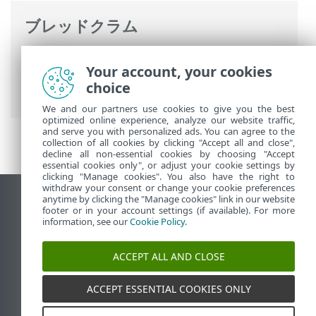
ブレッドクラム
ESETオンラインヘルプ
>
ESET Mail
Your account, your cookies
Security
>
基本操作
> ESET脆弱性とパッチ
choice
管理
We and our partners use cookies to give you the best
optimized online experience, analyze our website traffic,
and serve you with personalized ads. You can agree to the
collection of all cookies by clicking "Accept all and close",
decline all non-essential cookies by choosing "Accept
essential cookies only", or adjust your cookie settings by
clicking "Manage cookies". You also have the right to
withdraw your consent or change your cookie preferences
anytime by clicking the "Manage cookies" link in our website
デスクトップサイトの表示
footer or in your account settings (if available). For more
End of Life
information, see our
Cookie Policy
.
ESETナレッジベース
ACCEPT ALL AND CLOSE
ESETフォーラム
ESET Status Portal
ACCEPT ESSENTIAL COOKIES ONLY
地域サポート