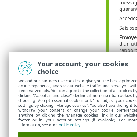
message
quaran
Accéde
Saisiss
Envoye
d'un ut
rapport
Sélecti
Your account, your cookies
10.00.0
choice
Indiquez
We and our partners use cookies to give you the best optimize
Saisiss
online experience, analyze our website traffic, and serve you wit
personalized ads. You can agree to the collection of all cookies b
destina
clicking "Accept all and close", decline all non-essential cookies b
choosing "Accept essential cookies only", or adjust your cooki
settings by clicking "Manage cookies". You also have the right t
withdraw your consent or change your cookie preference
anytime by clicking the "Manage cookies" link in our websit
footer or in your account settings (if available). For mor
information, see our
Cookie Policy
.