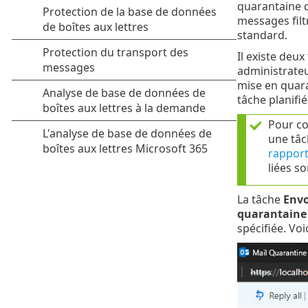
quarantaine d
messages filt
standard.
Il existe deu
administrateur
mise en quara
tâche planifié
Pour co
une tâc
rapport
liées so
La tâche
Envo
quarantaine
spécifiée. Vo