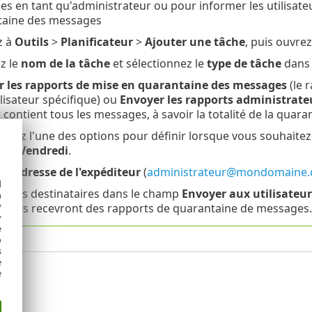
s en tant qu'administrateur ou pour informer les utilisateu
taine des messages
z à
Outils
>
Planificateur
>
Ajouter une tâche
, puis ouvrez 
ez le
nom de la tâche
et sélectionnez le
type de tâche
dans 
r les rapports de mise en quarantaine des messages
(le 
ilisateur spécifique) ou
Envoyer les rapports administrat
 contient tous les messages, à savoir la totalité de la quara
onnez l'une des options pour définir lorsque vous souhaitez
0
le
Vendredi
.
 l'
adresse de l'expéditeur
(
administrateur@mondomaine
d
ez des destinataires dans le champ
Envoyer aux utilisateur
h
y
taires recevront des rapports de quarantaine de messages.
y
e
o
s
e
e