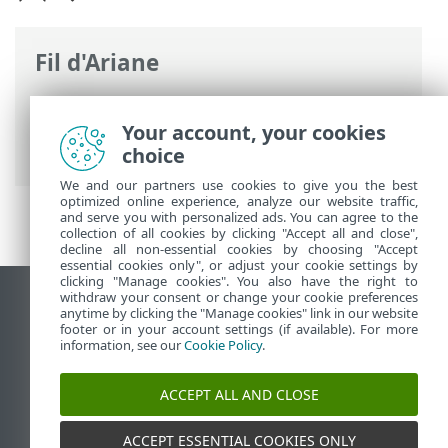
Fil d'Ariane
Aide en ligne d'ESET
>
ESET Mail Security
>
Installer / Mettre à niveau
> Mettre à
Your account, your cookies
niveau vers la version la plus récente?
choice
We and our partners use cookies to give you the best
optimized online experience, analyze our website traffic,
and serve you with personalized ads. You can agree to the
collection of all cookies by clicking "Accept all and close",
decline all non-essential cookies by choosing "Accept
essential cookies only", or adjust your cookie settings by
clicking "Manage cookies". You also have the right to
withdraw your consent or change your cookie preferences
Afficher le site pour ordinateur de bureau
anytime by clicking the "Manage cookies" link in our website
footer or in your account settings (if available). For more
End of Life
information, see our
Cookie Policy
.
Base de connaissances ESET
Forum ESET
ACCEPT ALL AND CLOSE
ESET Status Portal
Assistance régionale
ACCEPT ESSENTIAL COOKIES ONLY