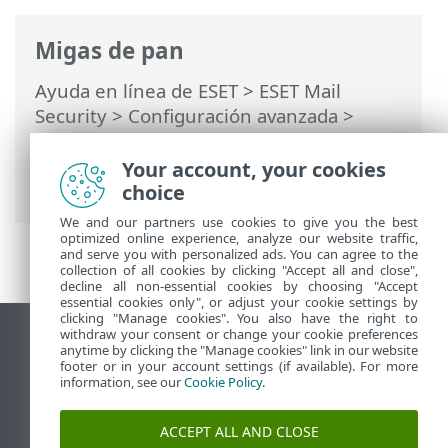
Migas de pan
Ayuda en línea de ESET
>
ESET Mail
Security
>
Configuración avanzada
>
Notificaciones
>
Notificaciones en el
escritorio
>
Alertas interactivas
> Se
Your account, your cookies
requiere el reinicio
choice
We and our partners use cookies to give you the best
optimized online experience, analyze our website traffic,
and serve you with personalized ads. You can agree to the
collection of all cookies by clicking "Accept all and close",
decline all non-essential cookies by choosing "Accept
essential cookies only", or adjust your cookie settings by
clicking "Manage cookies". You also have the right to
withdraw your consent or change your cookie preferences
Ver sitio del escritorio
anytime by clicking the "Manage cookies" link in our website
footer or in your account settings (if available). For more
End of Life
information, see our
Cookie Policy
.
Base de conocimiento de ESET
Foro de ESET
ACCEPT ALL AND CLOSE
ESET Status Portal