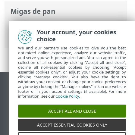
Migas de pan
Ayuda en línea de ESET
>
ESET Mail
Security
>
Instalar / Actualizar
>
Your account, your cookies
Preparación para la instalación
choice
We and our partners use cookies to give you the best
optimized online experience, analyze our website traffic,
and serve you with personalized ads. You can agree to the
collection of all cookies by clicking "Accept all and close",
decline all non-essential cookies by choosing "Accept
essential cookies only", or adjust your cookie settings by
clicking "Manage cookies". You also have the right to
withdraw your consent or change your cookie preferences
Ver sitio del escritorio
anytime by clicking the "Manage cookies" link in our website
footer or in your account settings (if available). For more
End of Life
information, see our
Cookie Policy
.
Base de conocimiento de ESET
Foro de ESET
ACCEPT ALL AND CLOSE
ESET Status Portal
Soporte regional
ACCEPT ESSENTIAL COOKIES ONLY