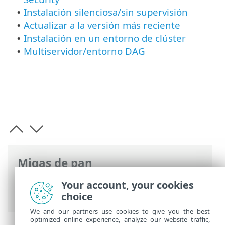
Instalación silenciosa/sin supervisión
•
Actualizar a la versión más reciente
•
Instalación en un entorno de clúster
•
Multiservidor/entorno DAG
•
Migas de pan
Ayuda en línea de ESET
>
ESET Mail
Your account, your cookies
Security
>
Instalar / Actualizar
choice
We and our partners use cookies to give you the best
optimized online experience, analyze our website traffic,