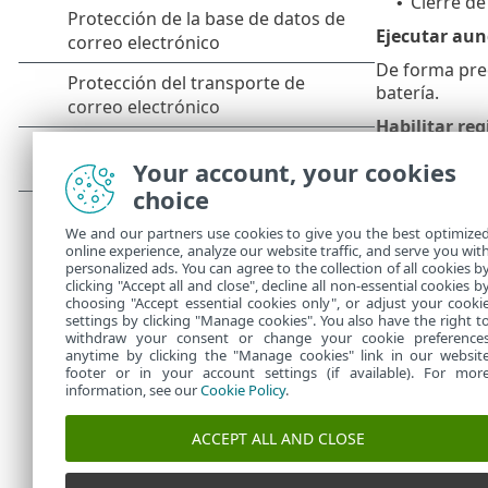
Cierre de
•
Ejecutar aun
De forma pred
batería.
Habilitar reg
Para registra
Your account, your cookies
programa haga
choice
desplegable).
We and our partners use cookies to give you the best optimize
ThreatSense 
online experience, analyze our website traffic, and serve you wit
personalized ads. You can agree to the collection of all cookies b
Para modifica
clicking "Accept all and close", decline all non-essential cookies b
choosing "Accept essential cookies only", or adjust your cooki
settings by clicking "Manage cookies". You also have the right t
withdraw your consent or change your cookie preference
anytime by clicking the "Manage cookies" link in our websit
footer or in your account settings (if available). For mor
information, see our
Cookie Policy
.
ACCEPT ALL AND CLOSE