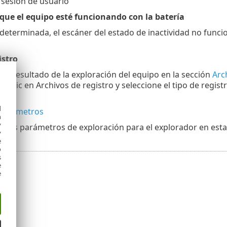
 sesión de usuario
que el equipo esté funcionando con la batería
eterminada, el escáner del estado de inactividad no funci
istro
r el resultado de la exploración del equipo en la sección
Arc
 clic en Archivos de registro y seleccione el tipo de regis
d
parámetros
h
y
r los parámetros de exploración para el explorador en esta
y
e
o
s
e
e