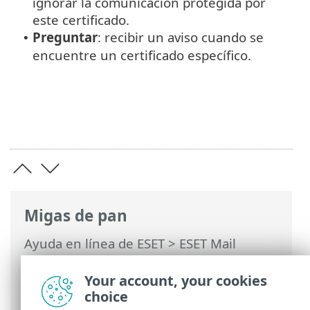
ignorar la comunicación protegida por
este certificado.
Preguntar
: recibir un aviso cuando se
•
encuentre un certificado específico.
Migas de pan
Ayuda en línea de ESET
>
ESET Mail
Security
>
Configuración avanzada
>
Web
y correo electrónico
>
SSL/TLS
> Lista de
Your account, your cookies
certificados conocidos
choice