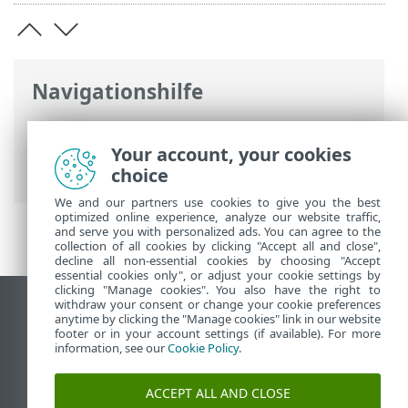
Navigationshilfe
ESET Online-Hilfe
>
ESET Mail Security
>
Installation / Upgrade
> Multiserver /
Your account, your cookies
DAG-Umgebung
choice
We and our partners use cookies to give you the best
optimized online experience, analyze our website traffic,
and serve you with personalized ads. You can agree to the
collection of all cookies by clicking "Accept all and close",
decline all non-essential cookies by choosing "Accept
essential cookies only", or adjust your cookie settings by
clicking "Manage cookies". You also have the right to
withdraw your consent or change your cookie preferences
Desktop-Site anzeigen
anytime by clicking the "Manage cookies" link in our website
footer or in your account settings (if available). For more
End of Life
information, see our
Cookie Policy
.
ESET Knowledgebase
ESET-Forum
ACCEPT ALL AND CLOSE
ESET Status Portal