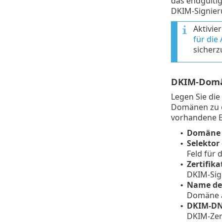
das endgülti
DKIM-Signier
Aktivie
für die
sicherz
DKIM-Dom
Legen Sie die
Domänen zu ö
vorhandene E
Domäne
•
Selektor
•
Feld für 
Zertifik
•
DKIM-Sig
Name de
•
Domäne a
DKIM-DN
•
DKIM-Zert