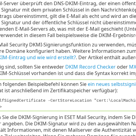
l-Server überprüft den DNS-DKIM-Eintrag, der einen öffentl
Signatur mit dem privaten Schlüssel in den Nachrichtenkö
rags übereinstimmt, gilt die E-Mail als echt und wird an di
Signatur und der öffentliche Schlüssel nicht übereinstimm
nden E-Mail-Servers ab, was mit der E-Mail geschieht (Un
verwendet in diesem Fall beispielsweise die DKIM-Ergebnis
ail Security DKMI-Signierungsfunktion zu verwenden, müss
hre Domäne konfiguriert haben. Weitere Informationen zum E
KIM-Eintrag und wie wird erstellt?
. Der Artikel enthält auße
ig sind, sollten Sie entweder
DKIM Record Checker
oder
MX
KIM-Schlüssel vorhanden ist und dass die Syntax korrekt i
 folgenden Beispielbefehl können Sie
ein neues selbstsigni
kat ist anschließend im Zertifikatspeicher verfügbar):
lfSignedCertificate -CertStoreLocation "cert:\LocalMachi
>
 Sie die DKIM-Signierung in ESET Mail Security, indem Sie
r angeben. Die DKIM-Signatur wird zu den ausgewählten N
ält Informationen, mit denen Mailserver die Authentizität 