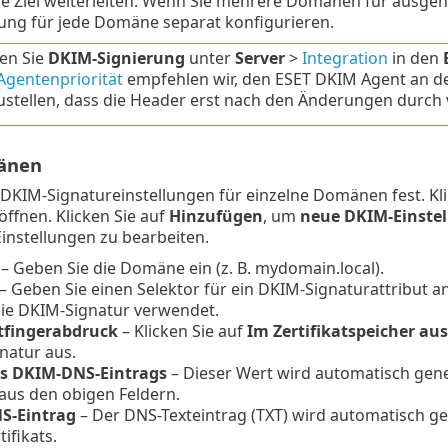
ge Ziel weiterleiten. Wenn Sie mehrere Domänen für ausge
ung für jede Domäne separat konfigurieren.
ren Sie
DKIM-Signierung
unter
Server
>
Integration
in den
 Agentenpriorität
empfehlen wir, den ESET DKIM Agent an der
ustellen, dass die Header erst nach den Änderungen durch 
änen
 DKIM-Signatureinstellungen für einzelne Domänen fest. Kl
ffnen. Klicken Sie auf
Hinzufügen
, um
neue DKIM-Einste
instellungen zu bearbeiten.
– Geben Sie die Domäne ein (z. B. mydomain.local).
– Geben Sie einen Selektor für ein DKIM-Signaturattribut a
die DKIM-Signatur verwendet.
atfingerabdruck
– Klicken Sie auf
Im Zertifikatspeicher a
natur aus.
s DKIM-DNS-Eintrags
– Dieser Wert wird automatisch gene
us den obigen Feldern.
S-Eintrag
– Der DNS-Texteintrag (TXT) wird automatisch gen
ifikats.