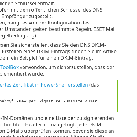
ichen Schlüssel enthält.
pfen mit dem öffentlichen Schlüssel des DNS
e Empfänger zugestellt.
en, hängt es von der Konfiguration des
ter Umständen gelten bestimmte Regeln, ESET Mail
regelbedingung).
en Sie sicherstellen, dass Sie den DNS DKIM-
rstellen eines DKIM-Eintrags finden Sie im Artikel
rdem ein Beispiel für einen DKIM-Eintrag.
ToolBox
verwenden, um sicherzustellen, dass der
mplementiert wurde.
ertes Zertifikat in PowerShell erstellen
(das
ne\My" -KeySpec Signature -DnsName <user
 DKIM-Domänen und eine Liste der zu signierenden
achrichten-Headern hinzugefügt. Jede DKIM-
von E-Mails überprüfen können, bevor sie diese an