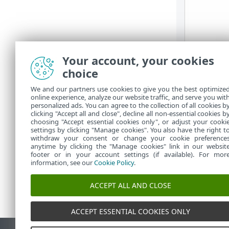
Your account, your cookies
choice
We and our partners use cookies to give you the best optimize
online experience, analyze our website traffic, and serve you wit
personalized ads. You can agree to the collection of all cookies b
clicking "Accept all and close", decline all non-essential cookies b
choosing "Accept essential cookies only", or adjust your cooki
settings by clicking "Manage cookies". You also have the right t
withdraw your consent or change your cookie preference
anytime by clicking the "Manage cookies" link in our websit
footer or in your account settings (if available). For mor
information, see our
Cookie Policy
.
ACCEPT ALL AND CLOSE
ACCEPT ESSENTIAL COOKIES ONLY