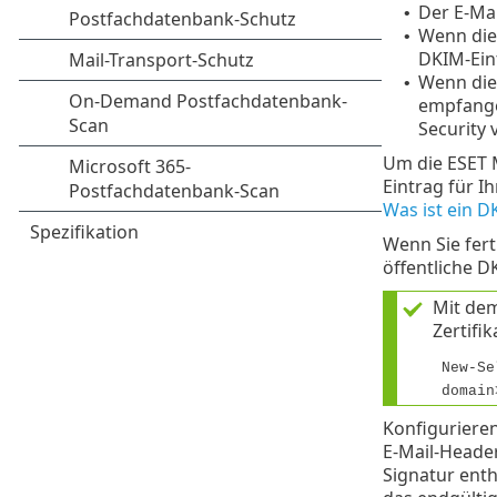
Der E-Mai
•
Wenn die 
•
DKIM-Eint
Wenn die 
•
empfange
Security 
Um die ESET M
Eintrag für I
Was ist ein D
Wenn Sie fert
öffentliche D
Mit dem
Zertifi
New-Se
domain
Konfigurieren
E-Mail-Heade
Signatur enth