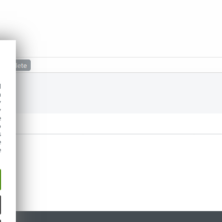
d
h
y
y
e
o
s
e
e