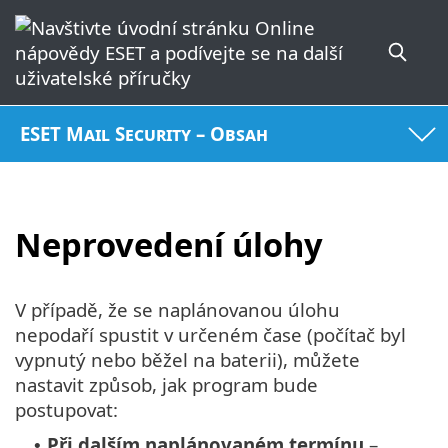
ESET Mail Security – Obsah
Neprovedení úlohy
V případě, že se naplánovanou úlohu
nepodaří spustit v určeném čase (počítač byl
vypnutý nebo běžel na baterii), můžete
nastavit způsob, jak program bude
postupovat:
Při dalším naplánovaném termínu
–
•