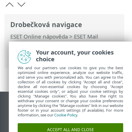
Drobečková navigace
ESET Online nápověda
>
ESET Mail
Security
>
Práce s ESET Mail Security
>
Nástroje
>
Plánovač
>
Vytvoření
Your account, your cookies
naplánované úlohy
> Neprovedení úlohy
choice
We and our partners use cookies to give you the best
optimized online experience, analyze our website traffic,
and serve you with personalized ads. You can agree to the
collection of all cookies by clicking "Accept all and close",
decline all non-essential cookies by choosing "Accept
essential cookies only", or adjust your cookie settings by
clicking "Manage cookies". You also have the right to
withdraw your consent or change your cookie preferences
Zobrazit verzi pro počítač
anytime by clicking the "Manage cookies" link in our website
footer or in your account settings (if available). For more
End of Life
information, see our
Cookie Policy
.
ESET Databáze znalostí
ESET Forum
ACCEPT ALL AND CLOSE