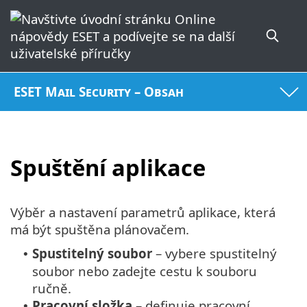
ESET Mail Security – Obsah
Spuštění aplikace
Výběr a nastavení parametrů aplikace, která
má být spuštěna plánovačem.
Spustitelný soubor
– vybere spustitelný
•
soubor nebo zadejte cestu k souboru
ručně.
Pracovní složka
– definuje pracovní
•