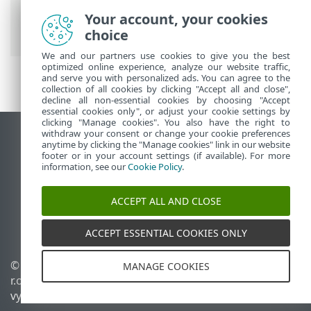
Nástroje
>
Plánovač
>
Vytvoření
Your account, your cookies
naplánované úlohy
> Spuštění aplikace
choice
We and our partners use cookies to give you the best
optimized online experience, analyze our website traffic,
and serve you with personalized ads. You can agree to the
collection of all cookies by clicking "Accept all and close",
decline all non-essential cookies by choosing "Accept
essential cookies only", or adjust your cookie settings by
clicking "Manage cookies". You also have the right to
withdraw your consent or change your cookie preferences
Zobrazit verzi pro počítač
anytime by clicking the "Manage cookies" link in our website
footer or in your account settings (if available). For more
End of Life
information, see our
Cookie Policy
.
ESET Databáze znalostí
ESET Forum
ACCEPT ALL AND CLOSE
ESET Status Portal
Regionální podpora
ACCEPT ESSENTIAL COOKIES ONLY
©
1992-2026
ESET, spol. s
Spravovat cookies
MANAGE COOKIES
r.o. - Všechna práva
Zásady použití souborů
vyhrazena.
cookies