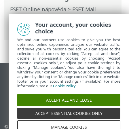
ESET Online nápověda
>
ESET Mail
Security
>
Rozšířená nastavení
>
Server
>
Antispamová ochrana
> Ochrana proti
Your account, your cookies
podvržení odesílatele
choice
We and our partners use cookies to give you the best
optimized online experience, analyze our website traffic,
and serve you with personalized ads. You can agree to the
collection of all cookies by clicking "Accept all and close",
decline all non-essential cookies by choosing "Accept
essential cookies only", or adjust your cookie settings by
clicking "Manage cookies". You also have the right to
withdraw your consent or change your cookie preferences
Zobrazit verzi pro počítač
anytime by clicking the "Manage cookies" link in our website
footer or in your account settings (if available). For more
End of Life
information, see our
Cookie Policy
.
ESET Databáze znalostí
ESET Forum
ACCEPT ALL AND CLOSE
ESET Status Portal
Regionální podpora
ACCEPT ESSENTIAL COOKIES ONLY
©
1992-2026
ESET, spol. s
Spravovat cookies
MANAGE COOKIES