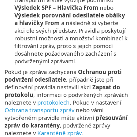
Výsledek SPF – Hlavička From
nebo
Výsledek porovnání odesílatele obálky
a hlavičky From
a následně si vyberte
akci dle svých představ. Pravidla poskytují
robustní možnosti a množství kombinací k
filtrování zpráv, proto s jejich pomocí
dosáhnete požadovaného zacházení s
podvrženými zprávami.
Pokud je zpráva zachycena
Ochranou proti
podvržení odesílatele
, případně jste při
definování pravidla nastavili akci
Zapsat do
protokolu
, informaci o podvržených zprávách
naleznete v
protokolech
. Pokud v nastavení
Ochrana transportu zpráv
nebo vámi
vytvořeném pravidle máte aktivní
přesouvání
zpráv do karantény
, podvržené zprávy
naleznete v
Karanténě zpráv
.