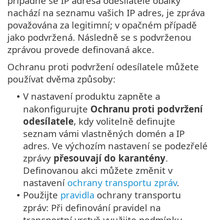
případně se IP adresa odesílatele obálky
nachází na seznamu vašich IP adres, je zpráva
považována za legitimní; v opačném případě
jako podvržená. Následně se s podvrženou
zprávou provede definovaná akce.
Ochranu proti podvržení odesílatele můžete
používat dvěma způsoby:
V nastavení produktu zapněte a
•
nakonfigurujte
Ochranu proti podvržení
odesílatele
, kdy volitelně definujte
seznam vámi vlastněných domén a IP
adres. Ve výchozím nastavení se podezřelé
zprávy
přesouvají do karantény
.
Definovanou akci můžete změnit v
nastavení
ochrany transportu zpráv
.
Použijte
pravidla
ochrany transportu
•
zpráv: Při definování pravidel na
transportní vrstvě využijte podmínku