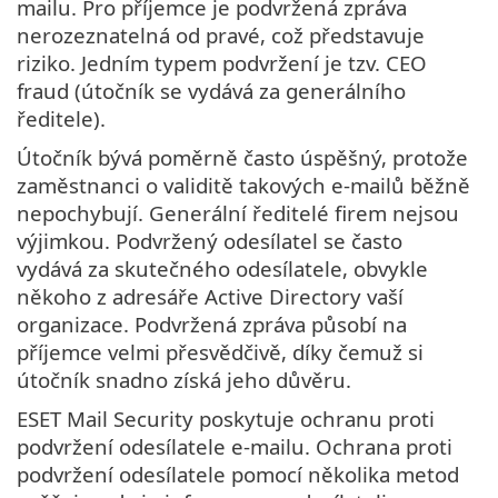
mailu. Pro příjemce je podvržená zpráva
nerozeznatelná od pravé, což představuje
riziko. Jedním typem podvržení je tzv. CEO
fraud (útočník se vydává za generálního
ředitele).
Útočník bývá poměrně často úspěšný, protože
zaměstnanci o validitě takových e-mailů běžně
nepochybují. Generální ředitelé firem nejsou
výjimkou. Podvržený odesílatel se často
vydává za skutečného odesílatele, obvykle
někoho z adresáře Active Directory vaší
organizace. Podvržená zpráva působí na
příjemce velmi přesvědčivě, díky čemuž si
útočník snadno získá jeho důvěru.
ESET Mail Security poskytuje ochranu proti
podvržení odesílatele e-mailu. Ochrana proti
podvržení odesílatele pomocí několika metod