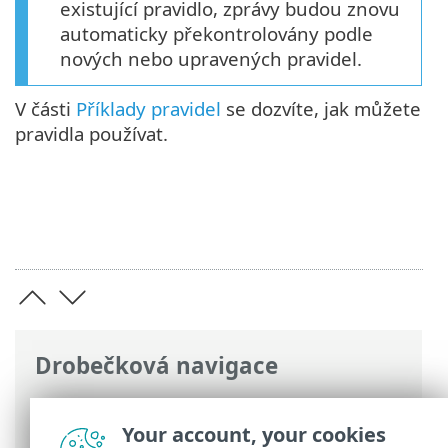
existující pravidlo, zprávy budou znovu
automaticky překontrolovány podle
nových nebo upravených pravidel.
V části
Příklady pravidel
se dozvíte, jak můžete
pravidla používat.
Drobečková navigace
ESET Online nápověda
>
ESET Mail
Security
>
Rozšířená nastavení
>
Server
>
Your account, your cookies