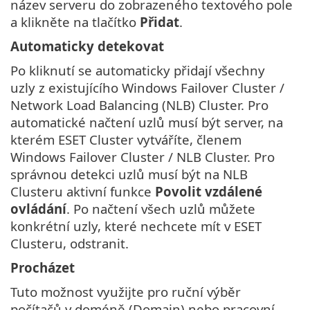
název serveru do zobrazeného textového pole
a klikněte na tlačítko
Přidat
.
Automaticky detekovat
Po kliknutí se automaticky přidají všechny
uzly z existujícího Windows Failover Cluster /
Network Load Balancing (NLB) Cluster. Pro
automatické načtení uzlů musí být server, na
kterém ESET Cluster vytváříte, členem
Windows Failover Cluster / NLB Cluster. Pro
správnou detekci uzlů musí být na NLB
Clusteru aktivní funkce
Povolit vzdálené
ovládání
. Po načtení všech uzlů můžete
konkrétní uzly, které nechcete mít v ESET
Clusteru, odstranit.
Procházet
Tuto možnost využijte pro ruční výběr
počítačů v doméně (Domain) nebo pracovní