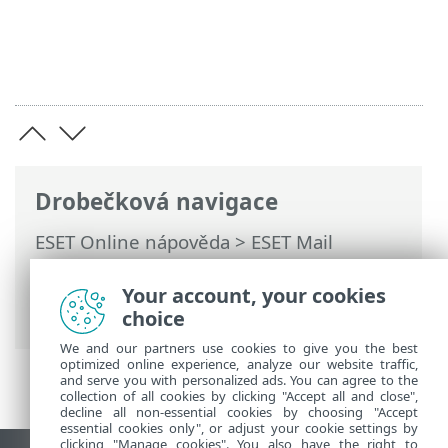
Drobečková navigace
ESET Online nápověda
>
ESET Mail
Security
>
Práce s ESET Mail Security
>
Nastavení
>
Server
>
Cluster
> Průvodce
Your account, your cookies
clusterem – výběr uzlů
choice
We and our partners use cookies to give you the best
optimized online experience, analyze our website traffic,
and serve you with personalized ads. You can agree to the
collection of all cookies by clicking "Accept all and close",
decline all non-essential cookies by choosing "Accept
essential cookies only", or adjust your cookie settings by
clicking "Manage cookies". You also have the right to