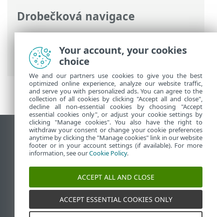
Drobečková navigace
ESET Online nápověda
>
ESET Mail
Security
>
Práce s ESET Mail Security
>
Your account, your cookies
Nastavení
> Server
choice
We and our partners use cookies to give you the best
optimized online experience, analyze our website traffic,
and serve you with personalized ads. You can agree to the
collection of all cookies by clicking "Accept all and close",
decline all non-essential cookies by choosing "Accept
essential cookies only", or adjust your cookie settings by
clicking "Manage cookies". You also have the right to
withdraw your consent or change your cookie preferences
Zobrazit verzi pro počítač
anytime by clicking the "Manage cookies" link in our website
footer or in your account settings (if available). For more
End of Life
information, see our
Cookie Policy
.
ESET Databáze znalostí
ESET Forum
ACCEPT ALL AND CLOSE
ESET Status Portal
Regionální podpora
ACCEPT ESSENTIAL COOKIES ONLY