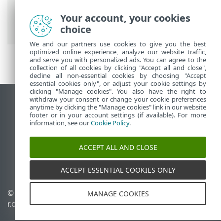
Інтерактивна довідка ESET
>
ESET Mail
Security
>
Використання ESET Mail
Your account, your cookies
Security
choice
We and our partners use cookies to give you the best
optimized online experience, analyze our website traffic,
and serve you with personalized ads. You can agree to the
collection of all cookies by clicking "Accept all and close",
decline all non-essential cookies by choosing "Accept
essential cookies only", or adjust your cookie settings by
clicking "Manage cookies". You also have the right to
withdraw your consent or change your cookie preferences
Переглянути повну версію
anytime by clicking the "Manage cookies" link in our website
footer or in your account settings (if available). For more
End of Life
information, see our
Cookie Policy
.
База знань ESET
Форум ESET
ACCEPT ALL AND CLOSE
ESET Status Portal
Регіональна підтримка
ACCEPT ESSENTIAL COOKIES ONLY
© 1992 - 2026 ESET, spol. s
Керувати файлами cookie
MANAGE COOKIES
r.o. - Усі права захищено.
Політика щодо файлів
cookie