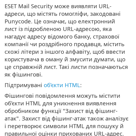
ESET Mail Security може виявляти URL-
адреси, що містять гомогліфи, закодовані
Punycode.
Це означає, що електронний
лист із підробленою URL-адресою, яка
нагадує адресу відомого банку, страхової
компанії чи роздрібного продавця, містить
схожі літери з іншого алфавіту, щоб ввести
користувача в оману й змусити думати, що
це справжній лист. Такі листи позначаються
як фішингові.
Підтримувані
об’єкти HTML
:
Фішингові повідомлення можуть містити
об’єкти HTML для уникнення виявлення
обробником функції "Захист від фішинг-
атак". Захист від фішинг-атак також аналізує
і перетворює символи HTML для пошуку й
правильної оцінки прихованих URL-адрес.