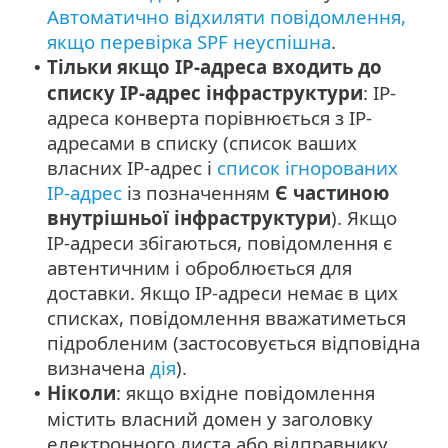
Автоматично відхиляти повідомлення,
якщо перевірка SPF неуспішна
.
Тільки якщо IP-адреса входить до
•
списку IP-адрес інфраструктури
: IP-
адреса конверта порівнюється з IP-
адресами в списку (список ваших
власних IP-адрес і
список ігнорованих
IP-адрес
із позначенням
Є частиною
внутрішньої інфраструктури
). Якщо
IP-адреси збігаються, повідомлення є
автентичним і оброблюється для
доставки. Якщо IP-адреси немає в цих
списках, повідомлення вважатиметься
підробленим (застосовується відповідна
визначена
дія
).
Ніколи
: якщо вхідне повідомлення
•
містить власний домен у заголовку
електронного листа або відправнику