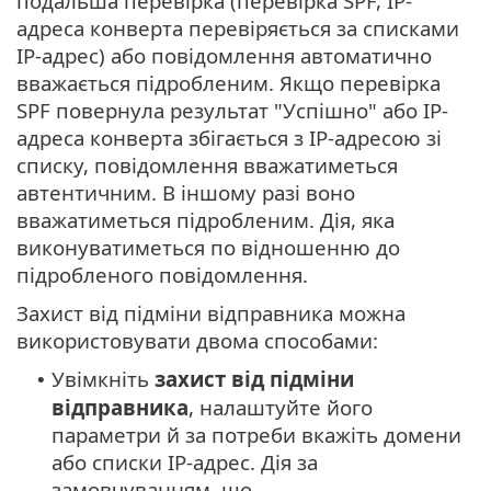
подальша перевірка (перевірка SPF, IP-
адреса конверта перевіряється за списками
IP-адрес) або повідомлення автоматично
вважається підробленим. Якщо перевірка
SPF повернула результат "Успішно" або IP-
адреса конверта збігається з IP-адресою зі
списку, повідомлення вважатиметься
автентичним. В іншому разі воно
вважатиметься підробленим. Дія, яка
виконуватиметься по відношенню до
підробленого повідомлення.
Захист від підміни відправника можна
використовувати двома способами:
Увімкніть
захист від підміни
•
відправника
, налаштуйте його
параметри й за потреби вкажіть домени
або списки IP-адрес. Дія за
замовчуванням, що