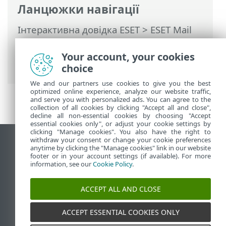
Ланцюжки навігації
Інтерактивна довідка ESET
>
ESET Mail
Security
>
Додаткові параметри
>
Сервер
>
Захист від спаму
> Захист від
Your account, your cookies
підміни відправника
choice
We and our partners use cookies to give you the best
optimized online experience, analyze our website traffic,
and serve you with personalized ads. You can agree to the
collection of all cookies by clicking "Accept all and close",
decline all non-essential cookies by choosing "Accept
essential cookies only", or adjust your cookie settings by
clicking "Manage cookies". You also have the right to
withdraw your consent or change your cookie preferences
Переглянути повну версію
anytime by clicking the "Manage cookies" link in our website
footer or in your account settings (if available). For more
End of Life
information, see our
Cookie Policy
.
База знань ESET
Форум ESET
ACCEPT ALL AND CLOSE
ESET Status Portal
Регіональна підтримка
ACCEPT ESSENTIAL COOKIES ONLY