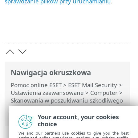
sprawdzanie plików przy uruchamianiu
.
Nawigacja okruszkowa
Pomoc online ESET
>
ESET Mail Security
>
Ustawienia zaawansowane
>
Computer
>
Skanowania w poszukiwaniu szkodliwego
oprogramowania
> Skanowanie przy
uruchamianiu
Your account, your cookies
choice
We and our partners use cookies to give you the best