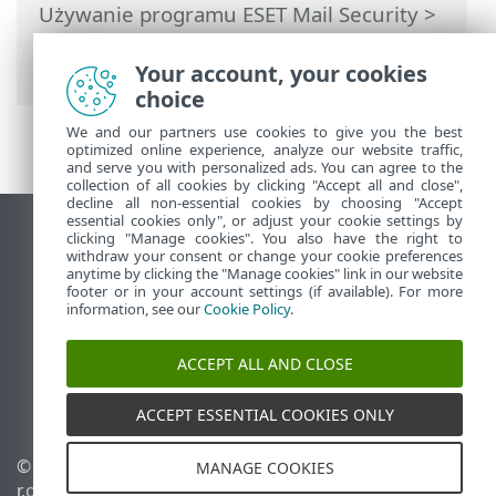
Używanie programu ESET Mail Security
>
Narzędzia
> Przesyłanie próbek do
analizy
Your account, your cookies
choice
We and our partners use cookies to give you the best
optimized online experience, analyze our website traffic,
and serve you with personalized ads. You can agree to the
collection of all cookies by clicking "Accept all and close",
decline all non-essential cookies by choosing "Accept
essential cookies only", or adjust your cookie settings by
Wyświetl witrynę internetową dla
clicking "Manage cookies". You also have the right to
withdraw your consent or change your cookie preferences
komputerów
anytime by clicking the "Manage cookies" link in our website
footer or in your account settings (if available). For more
End of Life
information, see our
Cookie Policy
.
Baza wiedzy ESET
Forum ESET
ACCEPT ALL AND CLOSE
ESET Status Portal
Pomoc regionalna
ACCEPT ESSENTIAL COOKIES ONLY
©
1992-2026
ESET, spol. s
Zarządzaj plikami cookie
MANAGE COOKIES
r.o. – Wszelkie prawa
Polityka dotycząca plików