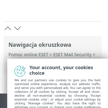
Nawigacja okruszkowa
Pomoc online ESET
>
ESET Mail Security
>
Ustawienia zaawansowane
>
Serwer
>
Ustawienia priorytetu agenta
Your account, your cookies
choice
We and our partners use cookies to give you the best
optimized online experience, analyze our website traffic,
and serve you with personalized ads. You can agree to the
collection of all cookies by clicking "Accept all and close",
decline all non-essential cookies by choosing "Accept
essential cookies only", or adjust your cookie settings by
Wyświetl witrynę internetową dla
clicking "Manage cookies". You also have the right to
withdraw your consent or change your cookie preferences