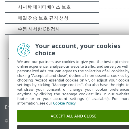
Your account, your cookies
choice
We and our partners use cookies to give you the best optimize
online experience, analyze our website traffic, and serve you wit
personalized ads. You can agree to the collection of all cookies b
clicking "Accept all and close", decline all non-essential cookies b
choosing "Accept essential cookies only", or adjust your cooki
settings by clicking "Manage cookies". You also have the right t
withdraw your consent or change your cookie preference
anytime by clicking the "Manage cookies" link in our websit
footer or in your account settings (if available). For mor
information, see our
Cookie Policy
.
End of Life
ESET 지식 베이스
ESET 포럼
ESET Status Portal
국
ACCEPT ALL AND CLOSE
©
1992-2026
ESET, spol. s r.o. - All rights reserved.