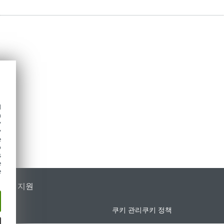
d
h
y
y
e
o
s
e
e
가별 지원
쿠키 관리
쿠키 정책