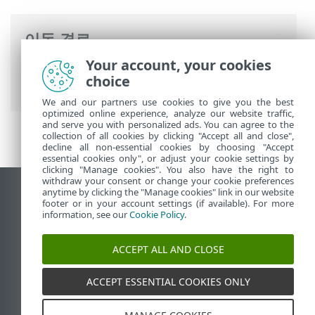
이동 경로
Your account, your cookies
ESET 온라인 도움말
>
ESET Mail Security
>
choice
시작
> 설치 이후 작업
We and our partners use cookies to give you the best
optimized online experience, analyze our website traffic,
and serve you with personalized ads. You can agree to the
collection of all cookies by clicking "Accept all and close",
decline all non-essential cookies by choosing "Accept
essential cookies only", or adjust your cookie settings by
clicking "Manage cookies". You also have the right to
withdraw your consent or change your cookie preferences
anytime by clicking the "Manage cookies" link in our website
데스크톱 사이트 보기
footer or in your account settings (if available). For more
End of Life
information, see our
Cookie Policy
.
ESET 지식 베이스
ACCEPT ALL AND CLOSE
ESET 포럼
ESET Status Portal
ACCEPT ESSENTIAL COOKIES ONLY
국가별 지원