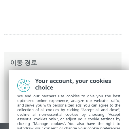
이동 경로
ESET 온라인 도움말
>
ESET Mail Security
>
Your account, your cookies
고급 설정
>
서버
>
메일 검역소 유형
> 검역
choice
소 관리자 계정 상세 정보
We and our partners use cookies to give you the best
optimized online experience, analyze our website traffic,
and serve you with personalized ads. You can agree to the
collection of all cookies by clicking "Accept all and close",
decline all non-essential cookies by choosing "Accept
essential cookies only", or adjust your cookie settings by
clicking "Manage cookies". You also have the right to
withdraw your consent or change your cookie preferences