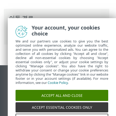
이동 경로
Your account, your cookies
ESET 온라인 도움말
>
ESET Mail Security
>
choice
고급 설정
> 서버
We and our partners use cookies to give you the best
optimized online experience, analyze our website traffic,
and serve you with personalized ads. You can agree to the
collection of all cookies by clicking "Accept all and close",
decline all non-essential cookies by choosing "Accept
essential cookies only", or adjust your cookie settings by
clicking "Manage cookies". You also have the right to
withdraw your consent or change your cookie preferences
anytime by clicking the "Manage cookies" link in our website
데스크톱 사이트 보기
footer or in your account settings (if available). For more
End of Life
information, see our
Cookie Policy
.
ESET 지식 베이스
ACCEPT ALL AND CLOSE
ESET 포럼
ESET Status Portal
ACCEPT ESSENTIAL COOKIES ONLY
국가별 지원