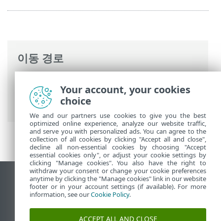
이동 경로
ESET 온라인 도움말
>
ESET Mail Security
>
Your account, your cookies
고급 설정
>
서버
>
수동 사서함 DB 검사
>
choice
사서함 DB 검사
We and our partners use cookies to give you the best
optimized online experience, analyze our website traffic,
and serve you with personalized ads. You can agree to the
collection of all cookies by clicking "Accept all and close",
decline all non-essential cookies by choosing "Accept
essential cookies only", or adjust your cookie settings by
clicking "Manage cookies". You also have the right to
withdraw your consent or change your cookie preferences
anytime by clicking the "Manage cookies" link in our website
데스크톱 사이트 보기
footer or in your account settings (if available). For more
End of Life
information, see our
Cookie Policy
.
ESET 지식 베이스
ACCEPT ALL AND CLOSE