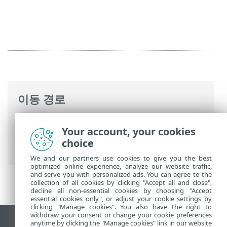
이동 경로
ESET 온라인 도움말
>
ESET Mail Security
>
Your account, your cookies
명령과 함께 ESET Mail Security
>
도구
>
스
choice
케줄러
>
스케줄러 - 작업 추가
> 작업 유형
We and our partners use cookies to give you the best
optimized online experience, analyze our website traffic,
and serve you with personalized ads. You can agree to the
collection of all cookies by clicking "Accept all and close",
decline all non-essential cookies by choosing "Accept
essential cookies only", or adjust your cookie settings by
clicking "Manage cookies". You also have the right to
withdraw your consent or change your cookie preferences
anytime by clicking the "Manage cookies" link in our website
데스크톱 사이트 보기