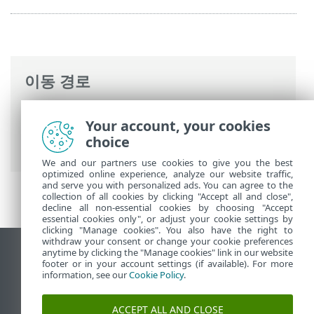
이동 경로
ESET 온라인 도움말
>
ESET Mail Security
>
Your account, your cookies
명령과 함께 ESET Mail Security
>
도구
>
스
choice
케줄러
>
스케줄러 - 작업 추가
> 작업 실행
We and our partners use cookies to give you the best
optimized online experience, analyze our website traffic,
and serve you with personalized ads. You can agree to the
collection of all cookies by clicking "Accept all and close",
decline all non-essential cookies by choosing "Accept
essential cookies only", or adjust your cookie settings by
clicking "Manage cookies". You also have the right to
withdraw your consent or change your cookie preferences
anytime by clicking the "Manage cookies" link in our website
데스크톱 사이트 보기
footer or in your account settings (if available). For more
End of Life
information, see our
Cookie Policy
.
ESET 지식 베이스
ACCEPT ALL AND CLOSE
ESET 포럼