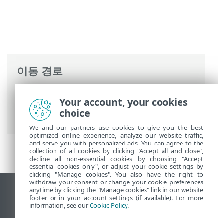
이동 경로
ESET 온라인 도움말
>
ESET Mail Security
>
Your account, your cookies
명령과 함께 ESET Mail Security
>
설정
> 도
choice
구 - 진단 로깅
We and our partners use cookies to give you the best
optimized online experience, analyze our website traffic,
and serve you with personalized ads. You can agree to the
collection of all cookies by clicking "Accept all and close",
decline all non-essential cookies by choosing "Accept
essential cookies only", or adjust your cookie settings by
clicking "Manage cookies". You also have the right to
withdraw your consent or change your cookie preferences
anytime by clicking the "Manage cookies" link in our website
데스크톱 사이트 보기
footer or in your account settings (if available). For more
End of Life
information, see our
Cookie Policy
.