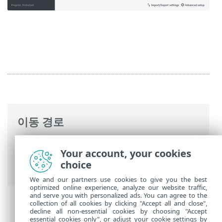
이동 경로
ESET 온라인 도움말
>
ESET Mail Security
>
Your account, your cookies
명령과 함께 ESET Mail Security
>
설정
> 웹
choice
및 이메일
We and our partners use cookies to give you the best
optimized online experience, analyze our website traffic,
and serve you with personalized ads. You can agree to the
collection of all cookies by clicking "Accept all and close",
decline all non-essential cookies by choosing "Accept
essential cookies only", or adjust your cookie settings by