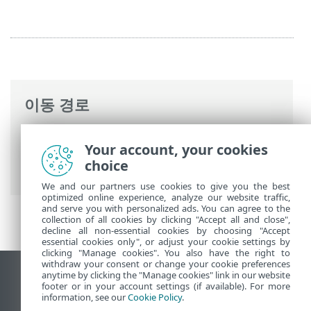
이동 경로
ESET 온라인 도움말
>
ESET Mail Security
>
Your account, your cookies
명령과 함께 ESET Mail Security
>
도구
> 실
choice
행 중인 프로세스
We and our partners use cookies to give you the best
optimized online experience, analyze our website traffic,
and serve you with personalized ads. You can agree to the
collection of all cookies by clicking "Accept all and close",
decline all non-essential cookies by choosing "Accept
essential cookies only", or adjust your cookie settings by
clicking "Manage cookies". You also have the right to
withdraw your consent or change your cookie preferences
anytime by clicking the "Manage cookies" link in our website
데스크톱 사이트 보기
footer or in your account settings (if available). For more
End of Life
information, see our
Cookie Policy
.