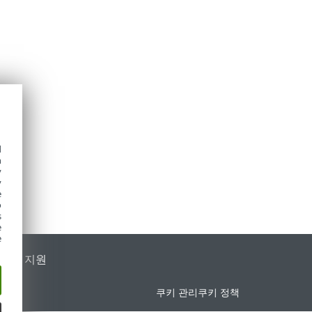
d
h
y
y
e
o
s
e
e
가별 지원
쿠키 관리
쿠키 정책