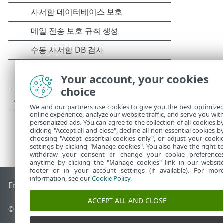
Your account, your cookies
choice
We and our partners use cookies to give you the best optimize
online experience, analyze our website traffic, and serve you wit
personalized ads. You can agree to the collection of all cookies b
clicking "Accept all and close", decline all non-essential cookies b
choosing "Accept essential cookies only", or adjust your cooki
settings by clicking "Manage cookies". You also have the right t
withdraw your consent or change your cookie preference
anytime by clicking the "Manage cookies" link in our websit
footer or in your account settings (if available). For mor
information, see our
Cookie Policy
.
End of Life
ESET 지식 베이스
ESET 포럼
ESET Status Portal
국
ACCEPT ALL AND CLOSE
©
1992-2026
ESET, spol. s r.o. - All rights reserved.