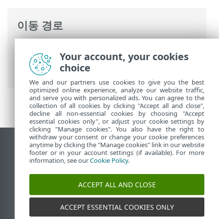
이동 경로
ESET 온라인 도움말
>
ESET Mail Security
>
Your account, your cookies
고급 설정
>
웹 및 이메일
>
웹 브라우저 보
choice
호
>
URL 주소 관리
> 새 목록 생성
We and our partners use cookies to give you the best
optimized online experience, analyze our website traffic,
and serve you with personalized ads. You can agree to the
collection of all cookies by clicking "Accept all and close",
decline all non-essential cookies by choosing "Accept
essential cookies only", or adjust your cookie settings by
clicking "Manage cookies". You also have the right to
withdraw your consent or change your cookie preferences
anytime by clicking the "Manage cookies" link in our website
데스크톱 사이트 보기
footer or in your account settings (if available). For more
End of Life
information, see our
Cookie Policy
.
ESET 지식 베이스
ACCEPT ALL AND CLOSE
ESET 포럼
ESET Status Portal
ACCEPT ESSENTIAL COOKIES ONLY
국가별 지원