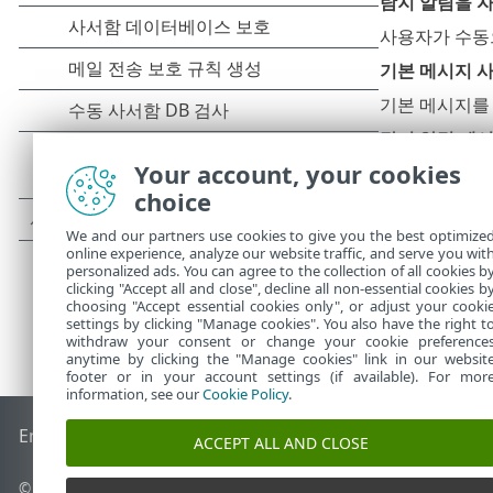
탐지 알림을 
사용자가 수동
기본 메시지 
기본 메시지를 
탐지 알림 메
Your account, your cookies
탐지가 차단되
choice
We and our partners use cookies to give you the best optimize
online experience, analyze our website traffic, and serve you wit
personalized ads. You can agree to the collection of all cookies b
clicking "Accept all and close", decline all non-essential cookies b
choosing "Accept essential cookies only", or adjust your cooki
settings by clicking "Manage cookies". You also have the right t
withdraw your consent or change your cookie preference
anytime by clicking the "Manage cookies" link in our websit
footer or in your account settings (if available). For mor
information, see our
Cookie Policy
.
End of Life
ESET 지식 베이스
ESET 포럼
ESET Status Portal
국
ACCEPT ALL AND CLOSE
©
1992-2026
ESET, spol. s r.o. - All rights reserved.