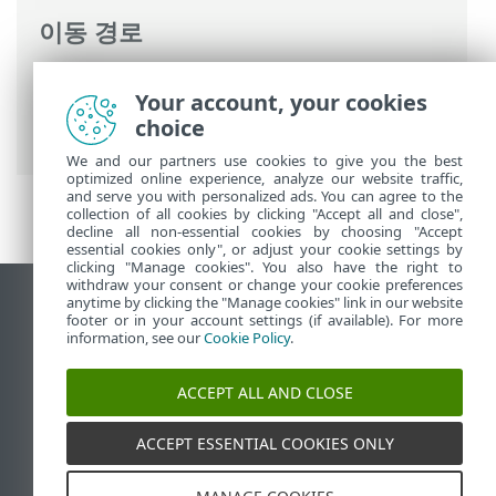
이동 경로
ESET 온라인 도움말
>
ESET Mail Security
>
Your account, your cookies
고급 설정
>
Computer
>
맬웨어 검사
> 이
choice
동식 미디어
We and our partners use cookies to give you the best
optimized online experience, analyze our website traffic,
and serve you with personalized ads. You can agree to the
collection of all cookies by clicking "Accept all and close",
decline all non-essential cookies by choosing "Accept
essential cookies only", or adjust your cookie settings by
clicking "Manage cookies". You also have the right to
withdraw your consent or change your cookie preferences
anytime by clicking the "Manage cookies" link in our website
데스크톱 사이트 보기
footer or in your account settings (if available). For more
End of Life
information, see our
Cookie Policy
.
ESET 지식 베이스
ACCEPT ALL AND CLOSE
ESET 포럼
ESET Status Portal
ACCEPT ESSENTIAL COOKIES ONLY
국가별 지원