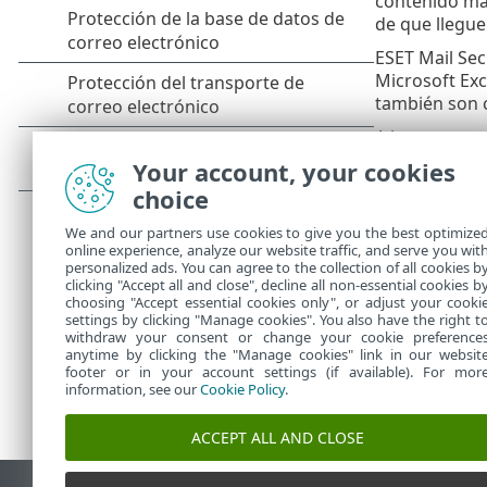
contenido mal
de que llegue
ESET Mail Sec
Microsoft Exc
también son 
A la vez que 
asegurar la p
Your account, your cookies
protección de
choice
En redes más
We and our partners use cookies to give you the best optimize
usarlo con he
online experience, analyze our website traffic, and serve you wit
personalized ads. You can agree to the collection of all cookies b
clicking "Accept all and close", decline all non-essential cookies b
choosing "Accept essential cookies only", or adjust your cooki
settings by clicking "Manage cookies". You also have the right t
withdraw your consent or change your cookie preference
anytime by clicking the "Manage cookies" link in our websit
footer or in your account settings (if available). For mor
information, see our
Cookie Policy
.
ACCEPT ALL AND CLOSE