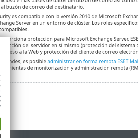
icioso en las bases de datos del buzón de coreo así como 
 al buzón de correo del destinatario.
urity es compatible con la versión 2010 de Microsoft Excha
hange Server en un entorno de clúster. Los roles específic
compatibles.
proporciona protección para Microsoft Exchange Server, ESE
rotección del servidor en sí mismo (protección del sistema 
 acceso a la Web y protección del cliente de correo electrón
 grandes, es posible
administrar en forma remota ESET Mail
d
rramientas de monitorización y administración remota (RM
h
y
y
e
o
s
e
e