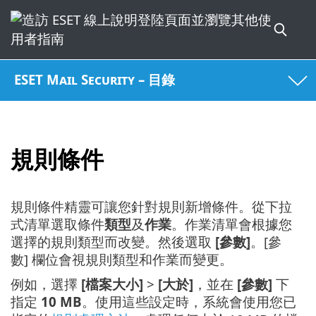
ESET Mail Security – 目錄
規則條件
規則條件精靈可讓您針對規則新增條件。從下拉
式清單選取條件
類型
及
作業
。作業清單會根據您
選擇的規則類型而改變。然後選取
[參數]
。[參
數] 欄位會視規則類型和作業而變更。
例如，選擇
[檔案大小]
>
[大於]
，並在
[參數]
下
指定
10 MB
。使用這些設定時，系統會使用您已