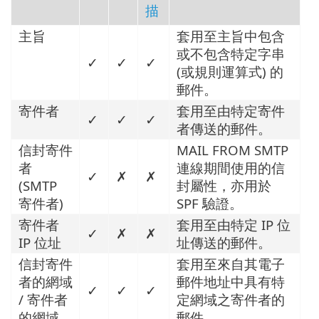
描
主旨
套用至主旨中包含
或不包含特定字串
✓
✓
✓
(或規則運算式) 的
郵件。
寄件者
套用至由特定寄件
✓
✓
✓
者傳送的郵件。
信封寄件
MAIL FROM SMTP
者
連線期間使用的信
✓
✗
✗
(SMTP
封屬性，亦用於
寄件者)
SPF 驗證。
寄件者
套用至由特定 IP 位
✓
✗
✗
IP 位址
址傳送的郵件。
信封寄件
套用至來自其電子
者的網域
郵件地址中具有特
✓
✓
✓
/ 寄件者
定網域之寄件者的
的網域
郵件。