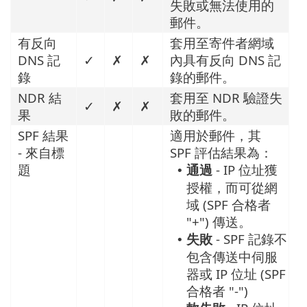
失敗或無法使用的
郵件。
有反向
套用至寄件者網域
DNS 記
✓
✗
✗
內具有反向 DNS 記
錄
錄的郵件。
NDR 結
套用至 NDR 驗證失
✓
✗
✗
果
敗的郵件。
SPF 結果
適用於郵件，其
- 來自標
SPF 評估結果為：
題
通過
- IP 位址獲
•
授權，而可從網
域 (SPF 合格者
"+") 傳送。
失敗
- SPF 記錄不
•
包含傳送中伺服
器或 IP 位址 (SPF
合格者 "-")