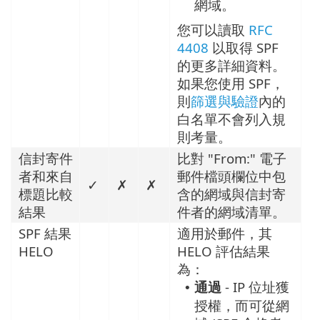
網域。
您可以讀取
RFC
4408
以取得 SPF
的更多詳細資料。
如果您使用 SPF，
則
篩選與驗證
內的
白名單不會列入規
則考量。
信封寄件
比對 "From:" 電子
者和來自
郵件檔頭欄位中包
✓
✗
✗
標題比較
含的網域與信封寄
結果
件者的網域清單。
SPF 結果
適用於郵件，其
HELO
HELO 評估結果
為：
通過
- IP 位址獲
•
授權，而可從網