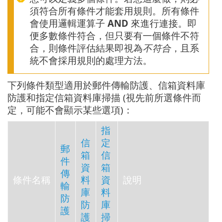
須符合所有條件才能套用規則。所有條件
會使用邏輯運算子
AND
來進行連接。即
便多數條件符合，但只要有一個條件不符
合，則條件評估結果即視為
不符合
，且系
統不會採用規則的處理方法。
下列條件類型適用於郵件傳輸防護、信箱資料庫
防護和指定信箱資料庫掃描 (視先前所選條件而
定，可能不會顯示某些選項)：
指
信
定
郵
箱
信
件
資
箱
傳
條件名稱
料
資
說明
輸
庫
料
防
防
庫
護
護
掃