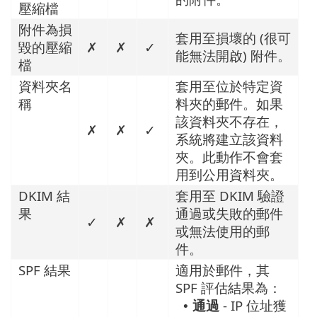
壓縮檔
附件為損
套用至損壞的 (很可
毀的壓縮
✗
✗
✓
能無法開啟) 附件。
檔
資料夾名
套用至位於特定資
稱
料夾的郵件。如果
該資料夾不存在，
✗
✗
✓
系統將建立該資料
夾。此動作不會套
用到公用資料夾。
DKIM 結
套用至 DKIM 驗證
果
通過或失敗的郵件
✓
✗
✗
或無法使用的郵
件。
SPF 結果
適用於郵件，其
SPF 評估結果為：
通過
- IP 位址獲
•