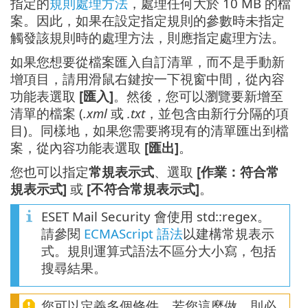
指定的
規則處理方法
，處理任何大於 10 MB 的檔
案。因此，如果在設定指定規則的參數時未指定
觸發該規則時的處理方法，則應指定處理方法。
如果您想要從檔案匯入自訂清單，而不是手動新
增項目，請用滑鼠右鍵按一下視窗中間，從內容
功能表選取
[匯入]
。然後，您可以瀏覽要新增至
清單的檔案 (
.xml
或
.txt
，並包含由新行分隔的項
目)。同樣地，如果您需要將現有的清單匯出到檔
案，從內容功能表選取
[匯出]
。
您也可以指定
常規表示式
、選取
[作業：符合常
規表示式]
或
[不符合常規表示式]
。
ESET Mail Security 會使用 std::regex。
請參閱
ECMAScript 語法
以建構常規表示
式。規則運算式語法不區分大小寫，包括
搜尋結果。
您可以定義多個條件。若您這麼做，則必