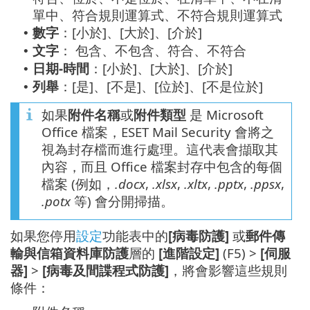
單中、符合規則運算式、不符合規則運算式
數字
：[小於]、[大於]、[介於]
•
文字
： 包含、不包含、符合、不符合
•
日期-時間
：[小於]、[大於]、[介於]
•
列舉
：[是]、[不是]、[位於]、[不是位於]
•
如果
附件名稱
或
附件類型
是 Microsoft
Office 檔案，ESET Mail Security 會將之
視為封存檔而進行處理。這代表會擷取其
內容，而且 Office 檔案封存中包含的每個
檔案 (例如，
.docx
,
.xlsx
,
.xltx
,
.pptx
,
.ppsx
,
.potx
等) 會分開掃描。
如果您停用
設定
功能表中的
[病毒防護]
或
郵件傳
輸與信箱資料庫防護
層的
[進階設定]
(F5) >
[伺服
器]
>
[病毒及間諜程式防護]
，將會影響這些規則
條件：